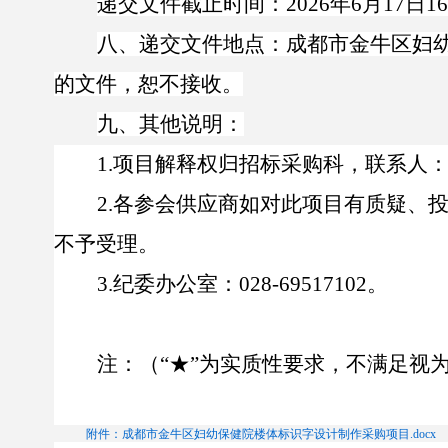
递交文件截止时间：
202
6
年
6
月
17
日
1
6
八、递交文件地点：
成都市金牛区妇
的文件，恕不接收。
九、其他说明
：
1.
项目解释权归
招标采购科
，联系人
2.
各参会供应商如对此项目有质疑、
不予受理。
3.
纪委办公室
：
028-69517102
。
注：（
“★”为实质性要求，不满足视
附件：成都市金牛区妇幼保健院楼体标识字设计制作采购项目.docx