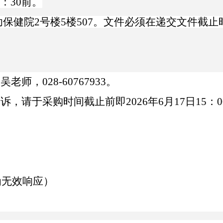
：
3
0
前。
幼保健院
2
号楼
5
楼
5
07
。文件必须在递交文件截止
：吴老师，
028-
60767933
。
投诉，请于采购时间截止前即
202
6
年
6
月
17
日
15
：
0
为无效响应）