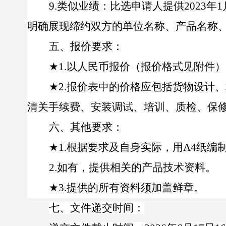
9
.
类似业绩
：
比选申请人提供
202
3
年
1
明确展现缔约双方的单位名称、产品名称
五、报价要求
：
★
1.
以人民币报价（报价格式见附件）
★
2.
报价表中的价格应包括货物设计、
清关手续费、
安装
调试、培训、质检、保
六、其他
要求
：
★
1.
根据要求及自身实际，用
A4
纸编
2.
如有，提供相关的产品技术资料。
★
3.
提供的所有资料须加盖鲜章。
七、文件递交时间
：