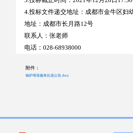
3.
投标截止时间：
202
1
年
12
月
28
日
17:30
4.
投标文件递交地址：成都市金牛区妇
地址：成都市长月路
12
号
联系人：张
老师
电话：
028-68938000
附件：
锅炉维保服务比选公告.docx