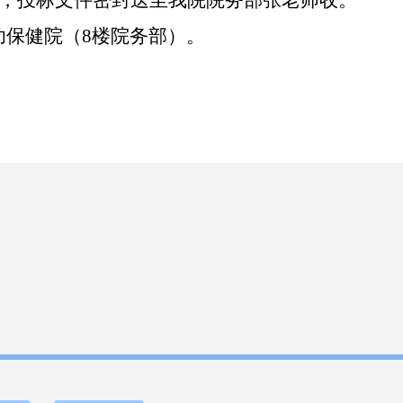
，投标文件密封送至我院
院务部
张老师收。
幼保健院（
8
楼
院务部
）。