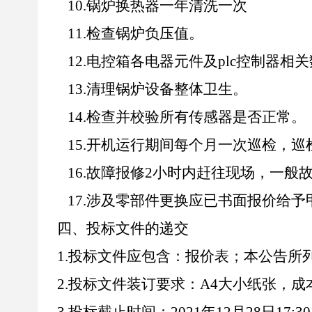
10.
锅炉换热器一年清洗一次
11.
检查锅炉负压值。
12.
电控箱各电器元件及
plc
控制器相关
13.
清理锅炉设备整体卫生。
14.
检查并校验所有传感器是否正常。
15.
开机运行期间每个月一次巡检，巡
16.
故障报修
2
小时内赶往现场，一般
17.
涉及零部件更换应已书面报价给予
四、投标文件的递交
1.
投标文件应包含：报价表；本公告所
2.
投标文件装订要求：
A4
大小纸张，成