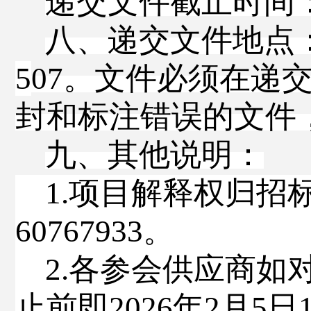
递交文件截止时间
八、递交文件地点
5
07
。文件必须在递
封和标注错误的文件
九、其他说明
：
1.
项目解释权归
招
60767933
。
2.
各参会供应商如
止前即
202
6
年
2
月
5
日