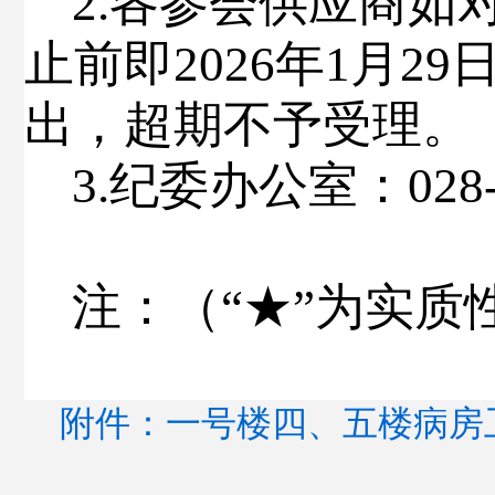
2.
各参会供应商如
止前即
202
6
年
1
月
29
出，超期不予受理。
3.
纪委办公室
：
028
注：（
“★”为实
附件：一号楼四、五楼病房卫