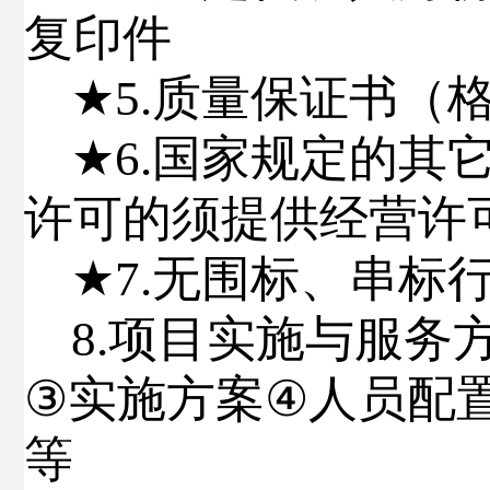
复印件
★
5.
质量保证书（
★
6
.
国家规定的其
许可的须提供经营许
★
7.
无围标、串标
8
.
项目实施与
服务
③
实施方案
④
人员配
等