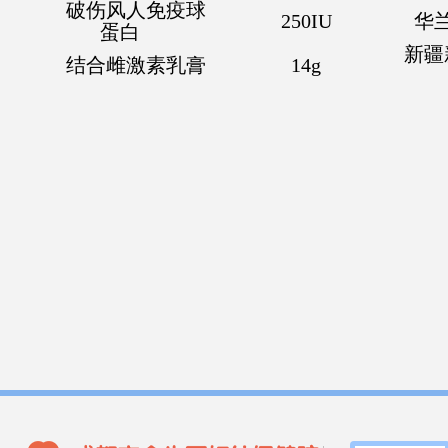
破伤风人免疫球
2
50IU
华
蛋白
新疆
结合雌激素乳膏
1
4g