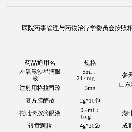
医院药事管理与药物治疗学委员会按照
药品通用名
规格
左氧氟沙星滴眼
5
ml
：
参
液
2
4.4mg
山东
注射用格拉司琼
3
mg
复方胰酶散
2
g*10
包
0
.4ml
：
托吡卡胺滴眼液
湖
1
mg
银黄颗粒
4
g*20
袋
成