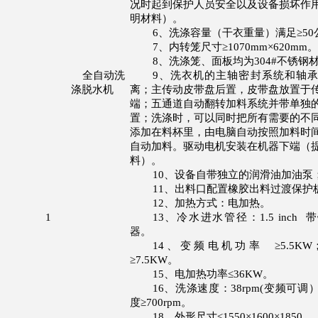
况时起到保护人员安全以及设备损坏作
明材料）。
6
、洗涤容量（干衣重量）满足
≥50
7
、内转笼尺寸
≥1070mm×620mm
。
8
、洗涤笼、面板均为
304#
不锈钢
全自动洗
9
、洗衣机的主轴密封系统和轴
涤脱水机
离；主传动皮带盘后置，皮带盘放置于
端；五通道自动翻转加料系统并带单独
置；洗涤时，可以同时把所有需要的不
添加在料杯里，由电脑自动按照加料时
自动加料。驱动电机安装在机器下端（
料）。
10
、设备自带独立的润滑油加油泵
11
、出料口配置橡胶出料过渡保护
12
、加热方式：电加热。
1
13
、冷水进水管径：
1.5 inch
带
器。
14
、变频电机功率
≥5.5KW
≥7.5KW
。
15
、电加热功率
≤36KW
。
16
、洗涤速度：
38rpm(
变频可调
度
≥700rpm
。
18
、外形尺寸
≤
1550×1600×1850
。