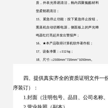
质，外表光滑易清洁，舱内
四聚氨酯材料
垫柔韧易清洁
；
、紧急停止功能：按下紧急停止按钮，
1
5
熏蒸机自动切断电源，侧面板上的声光蜂
鸣器红灯亮起并发出警报声；
、
★本产品取得计算机软件著作权；
1
6
、设备
净重：
≤
；
1
7
112 kg
、尺寸
≤
。
1
8
:
2100mm*720mm*1050mm
四
、提供真实齐全的资质证明文件一
序装订）：
1.
封面（注明包号、品目、公司名称
2.
营业执照（副本）