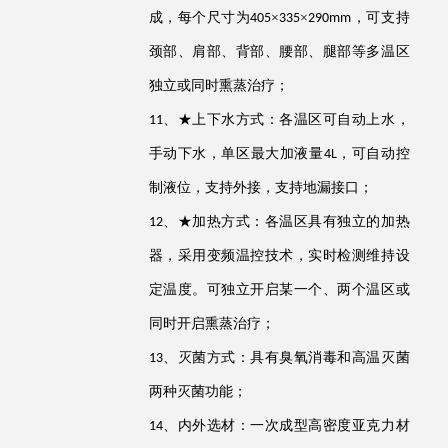
成，每个尺寸为
×
×
，可支持
405
335
290
mm
颈部、肩部、背部、腰部、腿部等多温区
独立或同时熏蒸治疗
；
、
★
上下水方式：各温区可自动上水，
11
手动下水，
单区最大加液量
，可自动控
4
L
制液位，支持外接
，
支持地漏接口
；
、
★
加热方式：各温区具有独立的加热
12
器，采用变频
温控
技术，实时检测维持设
定温度。可独立开启某一个、两个温区或
同时开启熏蒸治疗
；
、灭菌方式：具有臭氧消毒和高温灭菌
13
两种灭菌功能
；
、内外选材：一次成型高密度亚克力材
14