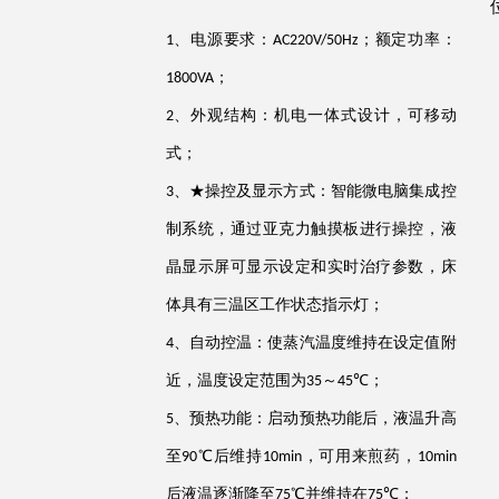
、
电源要求：
；额定功率：
1
AC220V/50Hz
；
1800
VA
、外观结构：机电
一体
式设计，可移动
2
式
；
、
★
操控及显示方式：智能微电脑集成控
3
制系统，通过亚克力触摸板进行操控，液
晶显示屏可显示设定和实时治疗参数，床
体具有三温区工作状态指示灯
；
、
自动控温：使蒸汽温度维持在设定值附
4
近，温度设定范围为
～
℃；
35
45
、预热功能：启动预热功能后，液温升高
5
至
℃后维持
，可用来煎药，
9
0
1
0min
1
0
min
后液温逐渐降至
℃并维持在
℃；
75
75