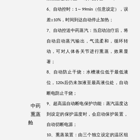
、
自动控时：
～
（任意设定），误
6
1
99min
差±
，时间到达自动停止加热；
10%
、
自动控送中药蒸汽：当启动治疗后，将
7
自动启动蒸汽输出，气流柔和，循环转
动，可对人体各关节进行熏蒸，效果显
著；
、
自动防止干烧：水槽液位低于最低液
8
位，
后仍未加液至最高液位处，自动
120s
断电防止干烧；
、
超高温自动断电保护功能：蒸汽温度达
9
中药
熏蒸
到设定的保护温度时，会启动保护装置，
舱
自动切断电源；
、熏蒸装置：由三个独立设定的温区组
10